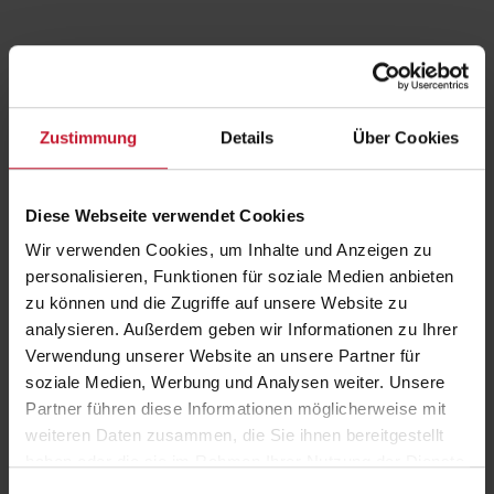
Zustimmung
Details
Über Cookies
Am 23. Februar um 11:00 Uhr geht unser Master-Talk in die nächste
Diese Webseite verwendet Cookies
Runde. Gemeinsam mit unseren Talk-Teilnehmerinnen und -
Wir verwenden Cookies, um Inhalte und Anzeigen zu
teilnehmern wird im 45-minütigen Webinar darüber gesprochen,
personalisieren, Funktionen für soziale Medien anbieten
warum sich ein Master-Studium an der DHfPG lohnt.
zu können und die Zugriffe auf unsere Website zu
Mit dabei sind:
analysieren. Außerdem geben wir Informationen zu Ihrer
Stefanie Wendt, Dipl. Ing. Hydrogeologie und M.A. Sportökonomie
Verwendung unserer Website an unsere Partner für
Jannis Traxel, M.A. Prävention und Gesundheitsmanagement und
soziale Medien, Werbung und Analysen weiter. Unsere
Talent Development Manager bei FITSEVENELEVEN
Partner führen diese Informationen möglicherweise mit
Florian Kreis (Service Center, DHfPG)
weiteren Daten zusammen, die Sie ihnen bereitgestellt
Aris Theodorou (Team Köln, DHfPG)
haben oder die sie im Rahmen Ihrer Nutzung der Dienste
Während des Talks gehen die Gesprächsteilnehmerinnen und -
gesammelt haben.
teilnehmer auf alle Fragen ein. Jetzt unter
www.dhfpg.de/master-talk