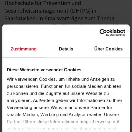
Hochschule für Prävention und
Gesundheitsmanagement (DHfPG) in
Saarbrücken. In Praxisvorträgen zum Thema
Fitnesstraining und Ernährung konnten sie sich
einen ersten Eindruck über verschiedene Module
im Rahmen des dualen Studiums verschaffen.
Zustimmung
Details
Über Cookies
Die Dozierenden aus den
Fachbereichen Trainings- und
Bewegungswissenschaft sowie Ernährung
,
Fabian Pelzer, Andreas
Diese Webseite verwendet Cookies
Barz und Yamila Betz
,
gaben im Workshop Einblicke in verschiedene
Module der DHfPG.
Wir verwenden Cookies, um Inhalte und Anzeigen zu
personalisieren, Funktionen für soziale Medien anbieten
Der Workshop wurde als Kombination aus Vorträgen und
zu können und die Zugriffe auf unsere Website zu
Praxiseinheiten gestaltet:
analysieren. Außerdem geben wir Informationen zu Ihrer
Kurzvortrag Trainingslehre
Verwendung unserer Website an unsere Partner für
Fitnesstraining in der Praxis
Kurzvortrag Ernährung
soziale Medien, Werbung und Analysen weiter. Unsere
Partner führen diese Informationen möglicherweise mit
Im Anschluss stellte Elena Feibel vom Career Service die Hochschule
weiteren Daten zusammen, die Sie ihnen bereitgestellt
vor und die Schülerinnen und Schüler der
Jean-François-Boch-