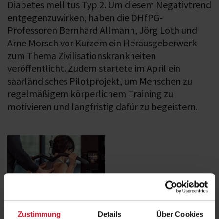
Diabetes mellitus Typ 2. Um diesem Negativtrend
entgegenzuwirken, haben die DHfPG-
Professoren Bernhard Allmann, Jörg Loth und
Arne Morsch vor Kurzem ein Herausgeberwerk
zum Thema Zivilisationskrankheiten
veröffentlicht. Zudem startete im April ein
saarländisches Pilotprojekt, um Menschen zu
regelmäßigem körperlichem Training zu
motivieren und langfristig dafür zu begeistern.
Lebensstilbedingte Erkrankungen sind für einen Großteil der
Zustimmung
Details
Über Cookies