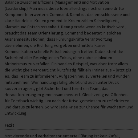
Balance zwischen Effizienz (Management) und Motivation
(Leadership). Man muss diese Idee allerdings noch um eine dritte
Komponente erweitern: Command. Damit ist das entschlossene und
klare Handeln in Krisen gemeint. In Krisen zählen Schnelligkeit,
Klarheit und Entschlossenheit. Denn gerade wenn es kritisch wird,
braucht das Team
Orientierung
. Command bedeutet in solchen
Ausnahmesituationen, dass Führungskräfte Verantwortung
übernehmen, die Richtung vorgeben und mittels klarer
Kommunikation schnelle Entscheidungen treffen. Dabei steht die
Sicherheit aller Beteiligten im Fokus, ohne dabei in blinden
Aktionismus zu verfallen. Ein banales Beispiel, was aber trotz allem
die Wichtigkeit verdeutlicht: kurzfristig fällt ein Trainer aus – jetzt gilt
es, das Team zu informieren, Aufgaben neu zu verteilen und Kunden
mitzunehmen. Wer handlungsfähig bleibt und auch unter Druck
souverän agiert, gibt Sicherheit und formt ein Team, das
Herausforderungen gemeinsam meistert. Gleichzeitig ist Offenheit
für Feedback wichtig, um nach der Krise gemeinsam zu reflektieren
und daraus zu lernen. So wird jede Krise zur Chance für Wachstum und
Entwicklung.
Fazit
Motivierende und verhaltensorientierte Führung ist kein Zufall,