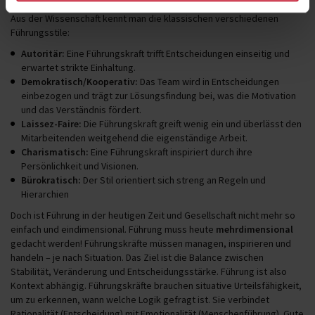
Aus der Wissenschaft kennt man die klassischen verschiedenen
Führungsstile:
Autoritär
:
Eine Führungskraft trifft Entscheidungen einseitig und
erwartet strikte Einhaltung.
Demokratisch/Kooperativ
:
Das Team wird in Entscheidungen
einbezogen und trägt zur Lösungsfindung bei, was die Motivation
und das Verständnis fördert.
Laissez-Faire
:
Die Führungskraft greift wenig ein und überlässt den
Mitarbeitenden weitgehend die eigenständige Arbeit.
Charismatisch
:
Eine Führungskraft inspiriert durch ihre
Persönlichkeit und Visionen.
Bürokratisch
:
Der Stil orientiert sich streng an Regeln und
Hierarchien
Doch ist Führung in der heutigen Zeit und Gesellschaft nicht mehr so
einfach und eindimensional. Führung muss heute
mehrdimensional
gedacht werden! Führungskräfte müssen managen, inspirieren und
handeln – je nach Situation. Das Ziel ist die Balance zwischen
Stabilität, Veränderung und Entscheidungsstärke. Führung ist also
Kontext abhängig. Führungskräfte brauchen situative Urteilsfähigkeit,
um zu erkennen, wann welche Logik gefragt ist. Sie verbindet
Rationalität (Entscheidung) mit Emotionalität (Menschenführung). Gute