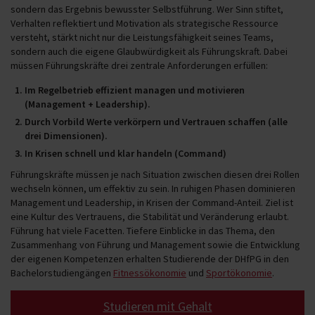
sondern das Ergebnis bewusster Selbstführung. Wer Sinn stiftet,
Verhalten reflektiert und Motivation als strategische Ressource
versteht, stärkt nicht nur die Leistungsfähigkeit seines Teams,
sondern auch die eigene Glaubwürdigkeit als Führungskraft. Dabei
müssen Führungskräfte drei zentrale Anforderungen erfüllen:
Im Regelbetrieb
effizient managen und motivieren
(Management + Leadership).
Durch Vorbild
Werte verkörpern und Vertrauen schaffen (alle
drei Dimensionen).
In Krisen
schnell und klar handeln (Command)
Führungskräfte müssen je nach Situation zwischen diesen drei Rollen
wechseln können, um effektiv zu sein. In ruhigen Phasen dominieren
Management und Leadership, in Krisen der Command-Anteil. Ziel ist
eine Kultur des Vertrauens, die Stabilität und Veränderung erlaubt.
Führung hat viele Facetten. Tiefere Einblicke in das Thema, den
Zusammenhang von Führung und Management sowie die Entwicklung
der eigenen Kompetenzen erhalten Studierende der DHfPG in den
Bachelorstudiengängen
Fitnessökonomie
und
Sportökonomie
.
Studieren mit Gehalt