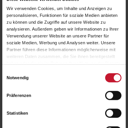
Wir verwenden Cookies, um Inhalte und Anzeigen zu
personalisieren, Funktionen für soziale Medien anbieten
zu können und die Zugriffe auf unsere Website zu
analysieren. Außerdem geben wir Informationen zu Ihrer
Verwendung unserer Website an unsere Partner für
soziale Medien, Werbung und Analysen weiter. Unsere
Partner führen diese Informationen möglicherweise mit
Um externe Inhalte anzuzeigen, aktivieren Sie bitte Cookies der
weiteren Daten zusammen, die Sie ihnen bereitgestellt
Kategorie "Marketing". Weitere Informationen finden Sie in unserer
haben oder die sie im Rahmen Ihrer Nutzung der Dienste
Datenschutzerklärung
.
gesammelt haben.
Einwilligungsauswahl
Notwendig
Alle Folgen zum Nachhören:
Präferenzen
Statistiken
Spotify
Deezer