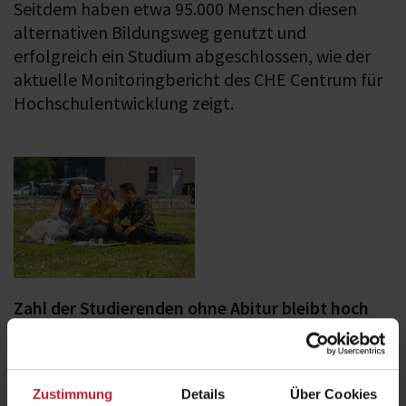
Seitdem haben etwa 95.000 Menschen diesen
alternativen Bildungsweg genutzt und
erfolgreich ein Studium abgeschlossen, wie der
aktuelle Monitoringbericht des CHE Centrum für
Hochschulentwicklung zeigt.
Zahl der Studierenden ohne Abitur bleibt hoch
Aktuell sind etwa 70.000 Studierende ohne Abitur an deutschen
Hochschulen eingeschrieben. Diese Zahl zeigt, dass das Studium
ohne klassische Hochschulzugangsberechtigung längst keine
Zustimmung
Details
Über Cookies