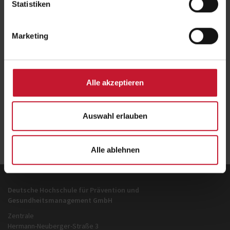
Statistiken
Fachkommission entscheidet über die Zulassung und tagt Anfang
Februar sowie Anfang August. Die fachgebundene
Studienberechtigung wird erteilt, wenn nach einem Probestudium
Marketing
von in der Regel zwei Semestern eine Eignungsfeststellung
erfolgreich abgeschlossen wurde.
Alle akzeptieren
Jetzt informieren!
Auswahl erlauben
Zurück
zur Übersicht
Alle ablehnen
Deutsche Hochschule für Prävention und
Gesundheitsmanagement GmbH
Zentrale
Hermann-Neuberger-Straße 3