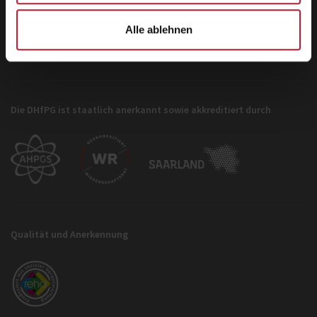
Telefax: +49 681 6855-190
info@dhfpg.de
Alle ablehnen
Die DHfPG ist staatlich anerkannt sowie akkreditiert durch
Qualität und Anerkennung