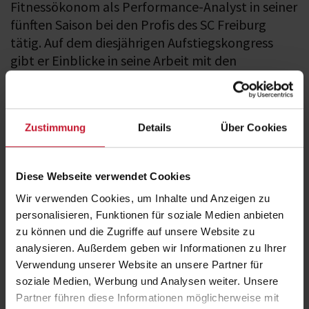
Fitnessökonom als Performance-Analyst in seiner
fünften Saison bei den Profis des SC Freiburg
tätig. Auf dem diesjährigen Aufstiegskongress
gibt er Einblicke in seine Arbeit mit den
Profifußballern!
Zustimmung
Details
Über Cookies
Diese Webseite verwendet Cookies
Wir verwenden Cookies, um Inhalte und Anzeigen zu
personalisieren, Funktionen für soziale Medien anbieten
zu können und die Zugriffe auf unsere Website zu
Fitness & Freshness: Trainingssteuerung bei
analysieren. Außerdem geben wir Informationen zu Ihrer
Fußballprofis – Theorie trifft Praxis!
Verwendung unserer Website an unsere Partner für
Um Leistung auf höchstem Niveau zu erbringen, ist neben der Fitness
soziale Medien, Werbung und Analysen weiter. Unsere
auch die „Freshness“ wichtig. Damit ist die geistige und körperliche
Partner führen diese Informationen möglicherweise mit
„Frische“ gemeint, um die Leistung auch punktgenau abrufen zu