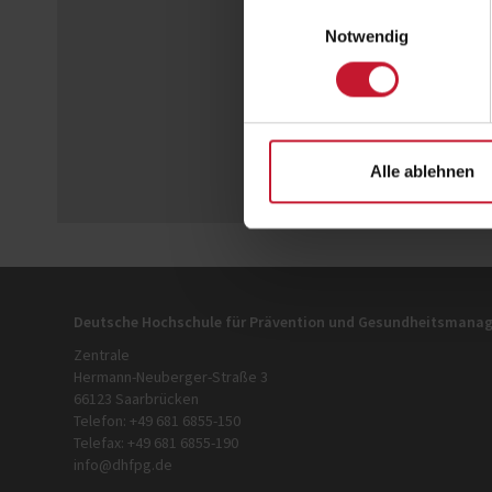
Einwilligungsauswahl
Notwendig
Alle ablehnen
Deutsche Hochschule für Prävention und Gesundheitsman
Zentrale
Hermann-Neuberger-Straße 3
66123 Saarbrücken
Telefon: +49 681 6855-150
Telefax: +49 681 6855-190
info@dhfpg.de