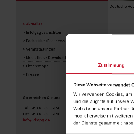
Deutsche Hoc
Aktuelles
Erfolgsgeschichten
Fachartikel/Fachnews
Veranstaltungen
Mediathek / Downloads
Zustimmung
Fitnesstipps
Presse
Diese Webseite verwendet 
Wir verwenden Cookies, um I
So erreichen Sie uns
und die Zugriffe auf unsere 
Tel. +49 681 6855-150
Website an unsere Partner fü
Fax +49 681 6855-190
möglicherweise mit weiteren
info@dhfpg.de
der Dienste gesammelt habe