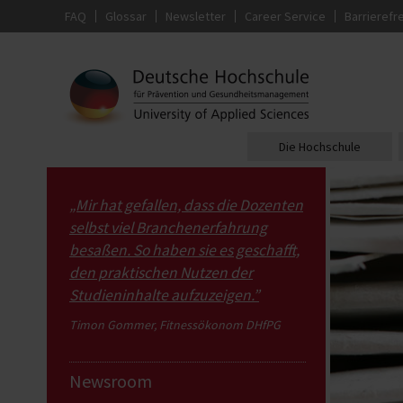
FAQ
Glossar
Newsletter
Career Service
Barrierefre
Die Hochschule
„Mir hat gefallen, dass die Dozenten
selbst viel Branchenerfahrung
besaßen. So haben sie es geschafft,
den praktischen Nutzen der
Studieninhalte aufzuzeigen.”
Timon Gommer, Fitnessökonom DHfPG
Newsroom