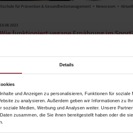
hschule für Prävention & Gesundheitsmanagement
Newsroom
Aktuel
16.08.2023
Wie funktioniert vegane Ernährung im Sport
Immer mehr Menschen setzen auf eine nachhaltige Le
vegane Ernährung. Besonders im Sportbereich stellt s
Ernährungsform den erhöhten Bedarf an Energie und
Details
Kritiker befürchten eine unzureichend
Cookies
Möglichkeiten, auch als Sportlerin oder
nhalte und Anzeigen zu personalisieren, Funktionen für soziale
bedarfsdeckende vegane Sporternährun
Website zu analysieren. Außerdem geben wir Informationen zu I
Bestandteile sind wichtig?
r soziale Medien, Werbung und Analysen weiter. Unsere Partner
Durchstarten mit veganer S
 Daten zusammen, die Sie ihnen bereitgestellt haben oder die s
Sportler
n.