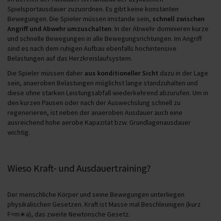
Spielsportausdauer zuzuordnen. Es gibt keine konstanten
Bewegungen. Die Spieler müssen imstande sein,
schnell zwischen
Angriff und Abwehr umzuschalten
. In der Abwehr dominieren kurze
und schnelle Bewegungen in alle Bewegungsrichtungen. Im Angriff
sind es nach dem ruhigen Aufbau ebenfalls hochintensive
Belastungen auf das Herzkreislaufsystem.
Die Spieler müssen daher
aus konditioneller Sicht
dazu in der Lage
sein, anaeroben Belastungen möglichst lange standzuhalten und
diese ohne starken Leistungsabfall wiederkehrend abzurufen. Um in
den kurzen Pausen oder nach der Auswechslung schnell zu
regenerieren, ist neben der anaeroben Ausdauer auch eine
ausreichend hohe aerobe Kapazität bzw. Grundlagenausdauer
wichtig.
Wieso Kraft- und Ausdauertraining?
Der menschliche Körper und seine Bewegungen unterliegen
physikalischen Gesetzen. Kraft ist Masse mal Beschleunigen (kurz
F=m∗a), das zweite Newtonsche Gesetz.