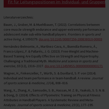
Fit für Leitungspositionen im Individual- und Gruppentr
Literaturverzeichnis:
Bauer, J., Gruber, M. & Muehlbauer, T. (2022). Correlations between
core muscle strength endurance and upper-extremity performance in
adolescent male sub-elite handball players.
Frontiers in sports and
active living, 4,
1050279.
doi.org/10.2165/00007256-200838010-00003
Hernández-Belmonte, A., Martínez-Cava, A., Buendía-Romero, Á.,
Franco-López, F. & Pallarés, J. G. (2023). Free-Weight and Machine-
Based Training Are Equally Effective on Strength and Hypertrophy.
Challenging a Traditional Myth.
Medicine and science in sports and
exercise, 55
(12), 2316–2327.
doi.org/10.1249/MSS.0000000000003271
Wagner, H., Finkenzeller, T., Würth, S. & Duvillard, S. P. von (2014).
Individual and team performance in team-handball. A review.
Journal
of sports science & medicine, 13
(4), 808–816.
Wang, X., Zhang, K., Samsudin, S. B., Hassan, M. Z. B., Yaakob, S. S. N. B.
& Dong, D. (2024). Effects of Plyometric Training on Physical Fitness
Attributes in Handball Players. A Systematic Review and Meta-
Analysis.
Journal of sports science & medicine, 23
(1), 177–195.