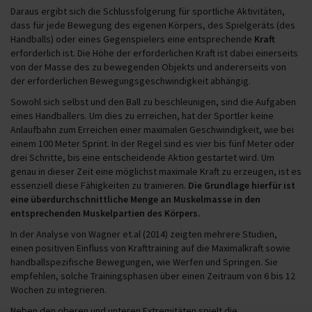
Daraus ergibt sich die Schlussfolgerung für sportliche Aktivitäten,
dass für jede Bewegung des eigenen Körpers, des Spielgeräts (des
Handballs) oder eines Gegenspielers eine entsprechende
Kraft
erforderlich ist. Die Höhe der erforderlichen Kraft ist dabei einerseits
von der Masse des zu bewegenden Objekts und andererseits von
der erforderlichen Bewegungsgeschwindigkeit abhängig.
Sowohl sich selbst und den Ball zu beschleunigen, sind die Aufgaben
eines Handballers. Um dies zu erreichen, hat der Sportler keine
Anlaufbahn zum Erreichen einer maximalen Geschwindigkeit, wie bei
einem 100 Meter Sprint. In der Regel sind es vier bis fünf Meter oder
drei Schritte, bis eine entscheidende Aktion gestartet wird. Um
genau in dieser Zeit eine möglichst maximale Kraft zu erzeugen, ist es
essenziell diese Fähigkeiten zu trainieren.
Die Grundlage hierfür ist
eine überdurchschnittliche Menge an Muskelmasse in den
entsprechenden Muskelpartien des Körpers.
In der Analyse von Wagner et.al (2014) zeigten mehrere Studien,
einen positiven Einfluss von Krafttraining auf die Maximalkraft sowie
handballspezifische Bewegungen, wie Werfen und Springen. Sie
empfehlen, solche Trainingsphasen über einen Zeitraum von 6 bis 12
Wochen zu integrieren.
Neben den oberen und unteren Extremitäten spielt die