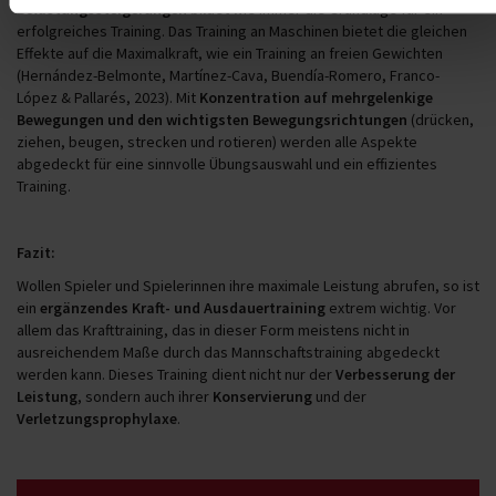
Belastungssteigerungen
bildet wie immer die Grundlage für ein
erfolgreiches Training. Das Training an Maschinen bietet die gleichen
Effekte auf die Maximalkraft, wie ein Training an freien Gewichten
(Hernández-Belmonte, Martínez-Cava, Buendía-Romero, Franco-
López & Pallarés, 2023). Mit
Konzentration auf mehrgelenkige
Bewegungen und den wichtigsten Bewegungsrichtungen
(drücken,
ziehen, beugen, strecken und rotieren) werden alle Aspekte
abgedeckt für eine sinnvolle Übungsauswahl und ein effizientes
Training.
Fazit:
Wollen Spieler und Spielerinnen ihre maximale Leistung abrufen, so ist
ein
ergänzendes Kraft- und Ausdauertraining
extrem wichtig. Vor
allem das Krafttraining, das in dieser Form meistens nicht in
ausreichendem Maße durch das Mannschaftstraining abgedeckt
werden kann. Dieses Training dient nicht nur der
Verbesserung der
Leistung
, sondern auch ihrer
Konservierung
und der
Verletzungsprophylaxe
.