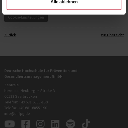
Kategorie "Marketing". Weitere Informationen finden Sie in unserer
Alle ablehnen
Datenschutzerklärung
.
Zurück
zur Übersicht
Deutsche Hochschule für Prävention und
Gesundheitsmanagement GmbH
Zentrale
Hermann-Neuberger-Straße 3
66123 Saarbrücken
Telefon: +49 681 6855-150
Telefax: +49 681 6855-190
info@dhfpg.de