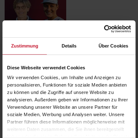
Zustimmung
Details
Über Cookies
Zu Gast sind zwei Expertinnen, die aus ganz unterschiedlichen
Blickwinkeln auf das Thema schauen – und doch viel gemeinsam
haben:
Daniela Bleymehl
– Profi-Triathletin, Ironman-Gewinnerin und
Diese Webseite verwendet Cookies
Mutter. Sie teilt mit uns ganz persönlich, wie sie ihre Schwangerschaft
erlebt hat, wie sie ihr Training angepasst hat und wie der
Wir verwenden Cookies, um Inhalte und Anzeigen zu
Wiedereinstieg in den Leistungssport für sie verlief. Und Dr. Susanne
personalisieren, Funktionen für soziale Medien anbieten
Weber – Ärztin und Forscherin, die sich intensiv mit der Schnittstelle
zu können und die Zugriffe auf unsere Website zu
von Sportmedizin, Gynäkologie und Leistungssport beschäftigt. Sie
bringt medizinische Fakten, wissenschaftliche Erkenntnisse und
analysieren. Außerdem geben wir Informationen zu Ihrer
praktische Empfehlungen mit.
Verwendung unserer Website an unsere Partner für
soziale Medien, Werbung und Analysen weiter. Unsere
Gemeinsam sprechen wir über das Training in der Schwangerschaft,
Partner führen diese Informationen möglicherweise mit
die Rückkehr in den Leistungssport danach und welche mentalen und
weiteren Daten zusammen, die Sie ihnen bereitgestellt
körperlichen Aspekte hier eine Rolle spielen.
haben oder die sie im Rahmen Ihrer Nutzung der Dienste