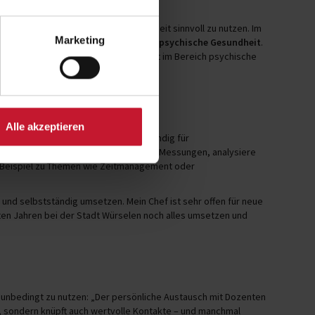
na-Pandemie entschied sie sich, die Zeit sinnvoll zu nutzen. Im
Marketing
ie Schwerpunkte
Sporternährung
und
psychische Gesundheit
.
ll. Am Ende habe ich meine Masterarbeit im Bereich psychische
Alle akzeptieren
gsreichen Arbeitsfeld: „Ich bin zuständig für
 die bewegten Pausen oder Vitamin-D-Messungen, analysiere
m Beispiel zu Themen wie Zeitmanagement oder
n und selbstständig umsetzen. Mein Chef ist sehr offen für neue
sten Jahren bei der Stadt Würselen noch alles umsetzen und
 unbedingt zu nutzen: „Der persönliche Austausch mit Dozenten
ch, sondern knüpft auch wertvolle Kontakte – und manchmal