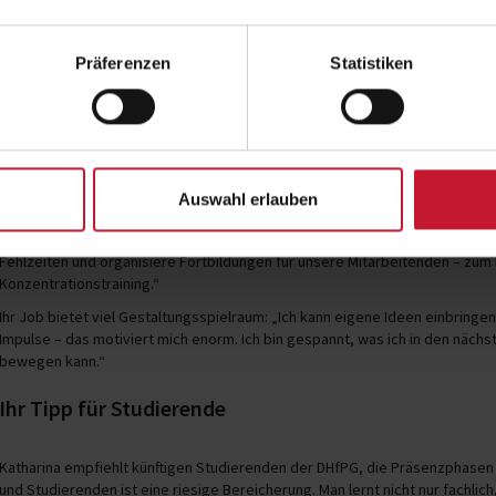
Nach dem Bachelor folgte für Katharina nahtlos der Master – durch die Coro
Präferenzen
Statistiken
Masterstudiengang Prävention und Gesundheitsmanagement
wählte sie d
„Ich wollte mich noch nicht zu früh festlegen, wohin es beruflich gehen so
Gesundheit geschrieben – und da war klar: Ich möchte ins BGM.“
Berufseinstieg im Gesundheitsmanagement
Auswahl erlauben
Heute arbeitet Katharina bei der Stadt Würselen – in einem sehr abwechslun
Gesundheitsförderung und Personalentwicklung. Ich plane Maßnahmen wie
Fehlzeiten und organisiere Fortbildungen für unsere Mitarbeitenden – zu
Konzentrationstraining.“
Ihr Job bietet viel Gestaltungsspielraum: „Ich kann eigene Ideen einbringe
Impulse – das motiviert mich enorm. Ich bin gespannt, was ich in den näch
bewegen kann.“
Ihr Tipp für Studierende
Katharina empfiehlt künftigen Studierenden der DHfPG, die Präsenzphasen
und Studierenden ist eine riesige Bereicherung. Man lernt nicht nur fachli