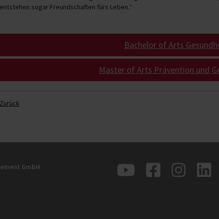
entstehen sogar Freundschaften fürs Leben.“
Bachelor of Arts Gesund
Master of Arts Prävention und
Zurück
agement GmbH