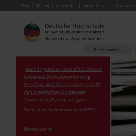
FAQ
Glossar
Newsletter
Career Service
Barrierefre
Die Hochschule
„Mir hat gefallen, dass die Dozenten
selbst viel Branchenerfahrung
besaßen. So haben sie es geschafft,
den praktischen Nutzen der
Studieninhalte aufzuzeigen.”
Timon Gommer, Fitnessökonom DHfPG
Newsroom