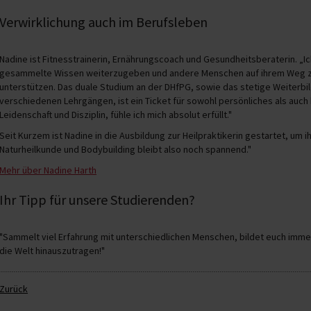
Verwirklichung auch im Berufsleben
Nadine ist Fitnesstrainerin, Ernährungscoach und Gesundheitsberaterin. „I
gesammelte Wissen weiterzugeben und andere Menschen auf ihrem Weg zu
unterstützen. Das duale Studium an der DHfPG, sowie das stetige Weiterb
verschiedenen Lehrgängen, ist ein Ticket für sowohl persönliches als auc
Leidenschaft und Disziplin, fühle ich mich absolut erfüllt."
Seit Kurzem ist Nadine in die Ausbildung zur Heilpraktikerin gestartet, um 
Naturheilkunde und Bodybuilding bleibt also noch spannend."
Mehr über Nadine Harth
Ihr Tipp für unsere Studierenden?
"Sammelt viel Erfahrung mit unterschiedlichen Menschen, bildet euch immer 
die Welt hinauszutragen!"
Zurück