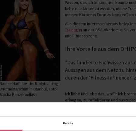
Wissen, das ich bekommen konnte und 
liebe es stärker zu werden, meine Trai
meinen Körper in Form zu bringen", so d
Aus diesem Interesse heraus belegte 
Trainer/in
an der BSA-Akademie. So verfo
und Fitnessszene.
Ihre Vorteile aus dem DHf
"Das fundierte Fachwissen aus 
Aussagen aus dem Netz zu hinte
denen der 'Fitness-Influencer' 
Nadine Harth bei der Bodybuilding-
Weltmeisterschaft in Istanbul, Foto:
Ich liebe und lebe das, wofür ich bren
Sascha Prinz/Ironflash
erlangen, zu reflektieren und auszupro
machen, Fett abzubauen, sich selbst zu
genießen und zu feiern. Disziplin, eiserner Wille und Leidenschaft haben mi
Vizeweltmeisterin.
Details
Es macht mich glücklich, auch anderen Frauen zu ermutigen, sich zu veränd
kümmern und vor allem dabei ein starkes Mindset aufzubauen", so die Body