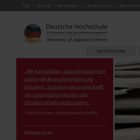
FAQ
Glossar
Newsletter
Career Service
Barrierefre
Die Hochschule
„Mir hat gefallen, dass die Dozenten
selbst viel Branchenerfahrung
besaßen. So haben sie es geschafft,
den praktischen Nutzen der
Studieninhalte aufzuzeigen.”
Timon Gommer, Fitnessökonom DHfPG
Newsroom