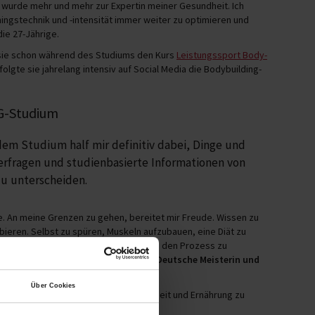
wurde mehr und mehr zur Expertin meiner Gesundheit. Ich
ningstechnik und -intensität immer weiter zu optimieren und
ie 27-Jährige.
sie schon während des Studiums den Kurs
Leistungssport Body-
lgte sie jahrelang intensiv auf Social Media die Bodybuilding-
PG-Studium
dem Studium half mir definitiv dabei, Dinge und
rfragen und studienbasierte Informationen von
zu unterscheiden.
ne. An meine Grenzen zu gehen, bereitet mir Freude. Wissen zu
bieren. Selbst zu spüren, Muskeln aufzubauen, eine Diät zu
 verwirklichen, an sich zu glauben und den Prozess zu
ch dorthin gebracht, wo ich heute bin:
Deutsche Meisterin und
Über Cookies
ern und um ihren Körper, ihre Gesundheit und Ernährung zu
building-Meisterin.