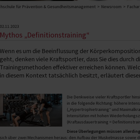
hschule für Prävention & Gesundheitsmanagement
Newsroom
Fachar
02.11.2023
Mythos „Definitionstraining“
Wenn es um die Beeinflussung der Körperkomposition
geht, denken viele Kraftsportler, dass Sie dies durch 
Trainingsmethoden effektiver erreichen können. Wel
in diesem Kontext tatsächlich besitzt, erläutert dieser
Die Denkweise vieler Kraftsportler hins
in die folgende Richtung: höhere Inten
(„Hypertrophietraining“ und Maximalkra
Intensitäten mit hohen Wiederholungsza
(Kraftausdauertraining = Definitionstrain
Diese Überlegungen müssen allerdings
sich über zwei Mechanismen heraus: den Aufbau der Muskelmasse sowie d