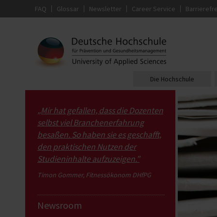
FAQ
Glossar
Newsletter
Career Service
Barrierefre
Die Hochschule
„Mir hat gefallen, dass die Dozenten
selbst viel Branchenerfahrung
besaßen. So haben sie es geschafft,
den praktischen Nutzen der
Studieninhalte aufzuzeigen.”
Timon Gommer, Fitnessökonom DHfPG
Newsroom