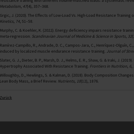
resistance training with different volume-matched loads: a systematic rev
Metabolism
,
47
(4), 357–368.
Grgic, J. (2020). The Effects of Low-Load Vs. High-Load Resistance Training
Kinetics
,
74
, 51–58.
Murphy, C. & Koehler, K. (2022). Energy deficiency impairs resistance traini
meta-regression.
Scandinavian Journal of Medicine & Science in Sports
,
32
(
Ramírez-Campillo, R., Andrade, D. C., Campos-Jara, C., Henríquez-Olguín, C.,
induced by localized muscle endurance resistance training.
Journal of Str
Slater, G. J., Dieter, B. P., Marsh, D. J., Helms, E. R., Shaw, G. & Iraki, J. (2
Hypertrophy Associated With Resistance Training.
Frontiers in Nutrition
,
6
,
Willoughby, D., Hewlings, S. & Kalman, D. (2018). Body Composition Changes
Lean Body Mass, a Brief Review.
Nutrients
,
10
(12), 1876.
Zurück