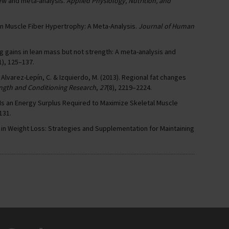
iew and meta-analysis.
Applied Physiology, Nutrition, and
 on Muscle Fiber Hypertrophy: A Meta-Analysis.
Journal of Human
ng gains in lean mass but not strength: A meta-analysis and
1), 125–137.
 Alvarez-Lepín, C. & Izquierdo, M. (2013). Regional fat changes
ength and Conditioning Research
,
27
(8), 2219–2224.
019). Is an Energy Surplus Required to Maximize Skeletal Muscle
 131.
 in Weight Loss: Strategies and Supplementation for Maintaining