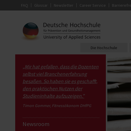
FAQ
Glossar
Newsletter
Career Service
Barrierefre
Die Hochschule
„Mir hat gefallen, dass die Dozenten
selbst viel Branchenerfahrung
besaßen. So haben sie es geschafft,
den praktischen Nutzen der
Studieninhalte aufzuzeigen.”
Timon Gommer, Fitnessökonom DHfPG
Newsroom