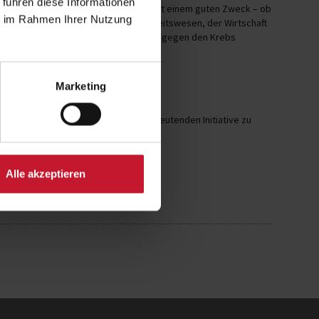
 führen diese Informationen
rs macht? Es verbindet Bewegung mit einem guten Zweck – ob
ie im Rahmen Ihrer Nutzung
d willkommen! Teams aus dem Gesundheitswesen, der Wirtschaft
ür ein Ziel: Hoffnung geben und aktiv gegen den Krebs
Marketing
gung freuen wir uns, Teil dieser bedeutenden Initiative zu
Alle akzeptieren
n mit Krebs
.