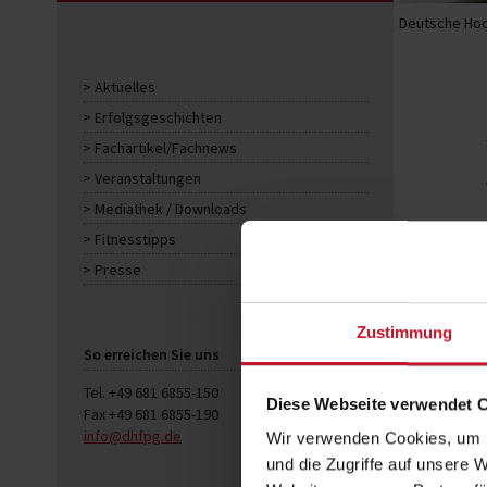
Deutsche Hoc
Aktuelles
Erfolgsgeschichten
Fachartikel/Fachnews
Veranstaltungen
Mediathek / Downloads
Fitnesstipps
Presse
Zustimmung
So erreichen Sie uns
Tel. +49 681 6855-150
Diese Webseite verwendet 
Fax +49 681 6855-190
info@dhfpg.de
Wir verwenden Cookies, um I
und die Zugriffe auf unsere 