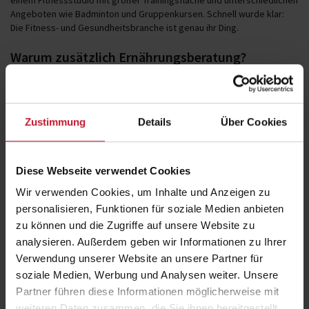
Angeboten wie Badminton und Gruppenkursen. Schnell wurde klar:
Die Fitness- und Gesundheitsbranche ist genau ihr Ding.
Warum zusätzlich Ernährungsberatung?
An der DHfPG entschied sie sich zunächst für den Studiengang
Fitnessökonomie. Später ergänzte sie ihre Qualifikationen mit der
Studienrichtung Ernährungsberatung.
Zustimmung
Details
Über Cookies
„Ich wusste damals schon, dass ich später ins Ausland gehen möchte.
Ernährung als zusätzliche Spezialisierung war für mich ein perfektes
zweites Standbein.“
Diese Webseite verwendet Cookies
Besonders begeistert war Corina vom praxisorientierten Studium und
Wir verwenden Cookies, um Inhalte und Anzeigen zu
dem dualen Studiensystem.
personalisieren, Funktionen für soziale Medien anbieten
zu können und die Zugriffe auf unsere Website zu
Struktur, Praxisnähe und Flexibilität im Studium
analysieren. Außerdem geben wir Informationen zu Ihrer
Verwendung unserer Website an unsere Partner für
„Die Kombination aus Fernstudium, Lehrveranstaltungen und
soziale Medien, Werbung und Analysen weiter. Unsere
betrieblicher Ausbildung war super. Ich mochte die klare Struktur –
Partner führen diese Informationen möglicherweise mit
man konnte sich immer auf ein Modul konzentrieren. Das war sehr
weiteren Daten zusammen, die Sie ihnen bereitgestellt