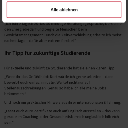
So sieht ihr Arbeitsalltag heute aus
Ihr Arbeitsalltag besteht aus telefonischen Coachings,
Alle ablehnen
Ernährungsanalysen und individueller Betreuung über WhatsApp.
„Ich führe täglich 20- bis 30-minütige Beratungsgespräche, berechne
den Energiebedarf und begleite Menschen beim
Gewichtsmanagement. Durch die Zeitverschiebung arbeite ich meist
nachmittags – dafür aber extrem flexibel.“
Ihr Tipp für zukünftige Studierende
Für aktuelle und zukünftige Studierende hat sie einen klaren Tipp:
„Wenn ihr das Gefühl habt: Dort würde ich gerne arbeiten – dann
bewerbt euch einfach initiativ. Wartet nicht nur auf
Stellenausschreibungen. Genau so habe ich alle meine Jobs
bekommen.“
Und noch ein praktischer Hinweis aus ihrer internationalen Erfahrung:
„Lasst euch eure Zertifikate auch auf Englisch ausstellen – das kann
gerade im Coaching- oder Gesundheitsbereich unglaublich hilfreich
sein.“