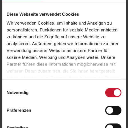
Diese Webseite verwendet Cookies
Anmerkungen
Wir verwenden Cookies, um Inhalte und Anzeigen zu
personalisieren, Funktionen für soziale Medien anbieten
zu können und die Zugriffe auf unsere Website zu
analysieren. Außerdem geben wir Informationen zu Ihrer
Verwendung unserer Website an unsere Partner für
soziale Medien, Werbung und Analysen weiter. Unsere
Partner führen diese Informationen möglicherweise mit
*
Anzahl der Personen
weiteren Daten zusammen, die Sie ihnen bereitgestellt
haben oder die sie im Rahmen Ihrer Nutzung der Dienste
gesammelt haben.
Interesse Studiengang
Einwilligungsauswahl
Notwendig
Präferenzen
Hiermit willige ich ein, dass meine Telefonnummer verarbeitet wird, damit
mich die Deutsche Hochschule für Prävention und Gesundheitsmanagement
über Ihre Angebote kostenlos und unverbindlich informieren darf. Mir ist
Statistiken