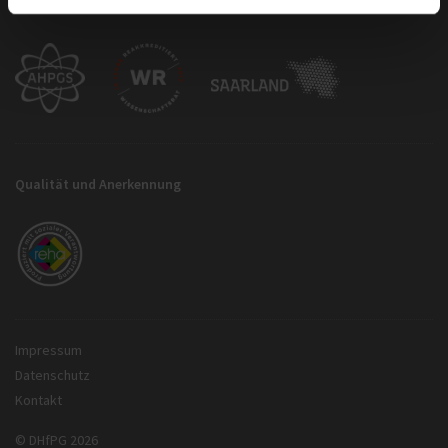
Die DHfPG ist staatlich anerkannt sowie akkreditiert durch
Qualität und Anerkennung
Impressum
Datenschutz
Kontakt
© DHfPG 2026