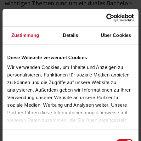
wichtigen Themen rund um ein duales Bachelor-
Studium an der SAFS Hochschule.
Alle Studieninteressierte können sich kostenfrei zur
Infoveranstaltung anmelden. Diese können sie vor Ort am
Studienzentrum in Zürich besuchen oder sie nehmen in digitaler Form
Zustimmung
Details
Über Cookies
live von zu Hause aus teil.
Melden Sie sich an und lernen Sie die SAFS Hochschule und ihr
Studienangebot kennen.
Diese Webseite verwendet Cookies
Wir verwenden Cookies, um Inhalte und Anzeigen zu
Fakten
personalisieren, Funktionen für soziale Medien anbieten
zu können und die Zugriffe auf unsere Website zu
analysieren. Außerdem geben wir Informationen zu Ihrer
Ort
Verwendung unserer Website an unsere Partner für
Zürich
soziale Medien, Werbung und Analysen weiter. Unsere
Datum
Partner führen diese Informationen möglicherweise mit
26.08.2025, 18:00 Uhr
weiteren Daten zusammen, die Sie ihnen bereitgestellt
Anmeldung
haben oder die sie im Rahmen Ihrer Nutzung der Dienste
Jetzt anmelden
gesammelt haben.
Einwilligungsauswahl