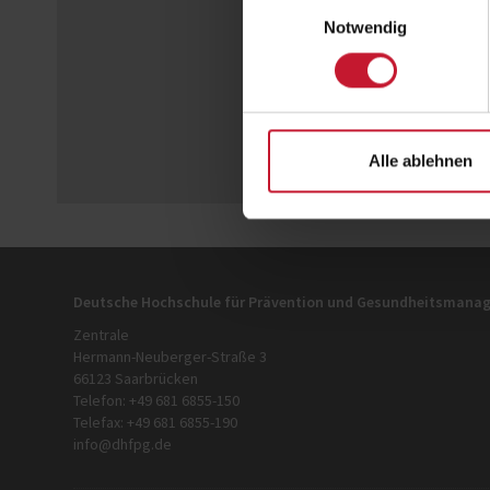
Einwilligungsauswahl
Notwendig
Alle ablehnen
Deutsche Hochschule für Prävention und Gesundheitsman
Zentrale
Hermann-Neuberger-Straße 3
66123 Saarbrücken
Telefon: +49 681 6855-150
Telefax: +49 681 6855-190
info@dhfpg.de