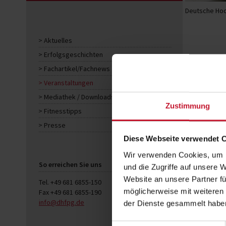
Deutsche Hoc
Aktuelles
Erfolgsgeschichten
Fachartikel/Fachnews
Veranstaltungen
Mediathek / Downloads
Zustimmung
Fitnesstipps
Presse
Diese Webseite verwendet 
Wir verwenden Cookies, um I
So erreichen Sie uns
und die Zugriffe auf unsere 
Website an unsere Partner fü
Tel. +49 681 6855-150
möglicherweise mit weiteren
Fax +49 681 6855-190
info@dhfpg.de
der Dienste gesammelt habe