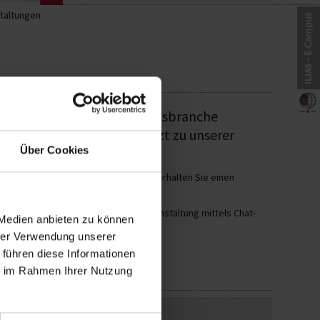
taltungen
Master-Studium in der Zukunftsbranche
? Dann melden Sie sich jetzt zu unserer
Über Cookies
udieninhalten und allgemeinen Infos erhalten Sie einen
taltung anmelden und während der Veranstaltung mittels Chat-
 Medien anbieten zu können
hrer Verwendung unserer
 führen diese Informationen
ie im Rahmen Ihrer Nutzung