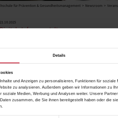
hschule für Prävention & Gesundheitsmanagement
Newsroom
Verans
21.10.2025
Digitale Infoveranstaltung
Sie interessieren sich für ein duales Bachelor- oder 
Prävention, Gesundheit, Fitness, Sport und Informatik
Details
digitalen Infoveranstaltung an!
Angefangen beim Studiensystem, über den Studienverlauf bis hin zu den St
Überblick zu allen wichtigen Themen rund um ein Studium an der DHfPG.
Cookies
Alle Studieninteressierte können sich kostenfrei zur digitalen Infoverans
nhalte und Anzeigen zu personalisieren, Funktionen für soziale
Funktion individuelle Fragen stellen.
Website zu analysieren. Außerdem geben wir Informationen zu I
Die Infoveranstaltung dauert in der Regel 60 Minuten.
r soziale Medien, Werbung und Analysen weiter. Unsere Partner
 Daten zusammen, die Sie ihnen bereitgestellt haben oder die s
Fakten
n.