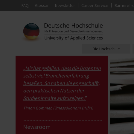
FAQ
Glossar
Newsletter
Career Service
Barrierefre
Die Hochschule
„Mir hat gefallen, dass die Dozenten
selbst viel Branchenerfahrung
besaßen. So haben sie es geschafft,
den praktischen Nutzen der
Studieninhalte aufzuzeigen.”
Timon Gommer, Fitnessökonom DHfPG
Newsroom