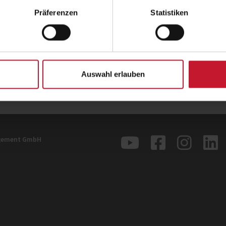
Ort
Online
Präferenzen
Statistiken
Datum
21.10.2025, 17:00 Uhr
Anmeldung
Jetzt anmelden
Zurück
Auswahl erlauben
agement GmbH