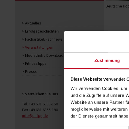
Deutsche Hoc
Aktuelles
Erfolgsgeschichten
Fachartikel/Fachnews
Veranstaltungen
Mediathek / Downloads
Zustimmung
Fitnesstipps
Presse
Diese Webseite verwendet 
Wir verwenden Cookies, um I
So erreichen Sie uns
und die Zugriffe auf unsere 
Website an unsere Partner fü
Tel. +49 681 6855-150
möglicherweise mit weiteren
Fax +49 681 6855-190
info@dhfpg.de
der Dienste gesammelt habe