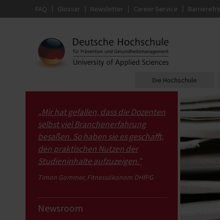
FAQ
Glossar
Newsletter
Career Service
Barrierefre
Die Hochschule
„Mir hat gefallen, dass die Dozenten
selbst viel Branchenerfahrung
besaßen. So haben sie es geschafft,
den praktischen Nutzen der
Studieninhalte aufzuzeigen.”
Timon Gommer, Fitnessökonom DHfPG
Newsroom