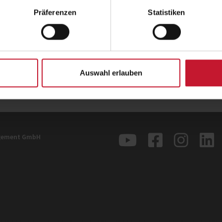
Ort
Online
Präferenzen
Statistiken
Datum
28.08.2025, 17:00 Uhr
Anmeldung
Jetzt anmelden
Zurück
Auswahl erlauben
agement GmbH