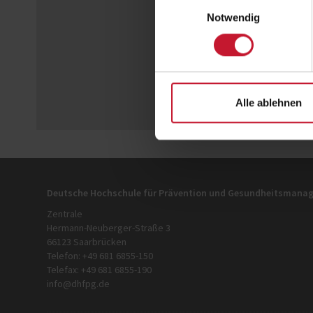
Einwilligungsauswahl
Notwendig
Alle ablehnen
Deutsche Hochschule für Prävention und Gesundheitsman
Zentrale
Hermann-Neuberger-Straße 3
66123 Saarbrücken
Telefon: +49 681 6855-150
Telefax: +49 681 6855-190
info@dhfpg.de