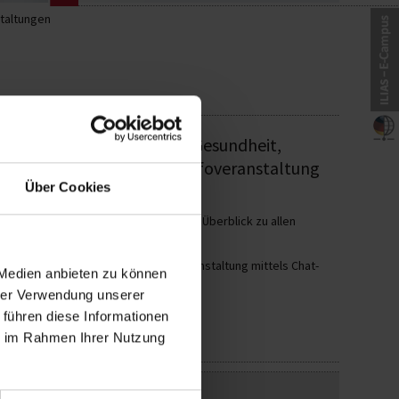
taltungen
Zukunftsbranche Prävention, Gesundheit,
etzt zu unserer digitalen Infoveranstaltung
Über Cookies
ieninhalten, erhalten Sie hier einen Überblick zu allen
taltung anmelden und während der Veranstaltung mittels Chat-
 Medien anbieten zu können
hrer Verwendung unserer
 führen diese Informationen
ie im Rahmen Ihrer Nutzung