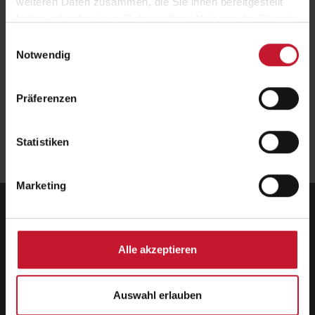
weiteren Daten zusammen, die Sie ihnen bereitgestellt
Online
haben oder die sie im Rahmen Ihrer Nutzung der Dienste
Datum
gesammelt haben.
25.11.2026, 11:00 Uhr
Einwilligungsauswahl
Notwendig
Anmeldung
Jetzt anmelden
Präferenzen
Zurück
Statistiken
Marketing
Deutsche Hochschule für Prävention und
Gesundheitsmanagement GmbH
Alle akzeptieren
Zentrale
Hermann-Neuberger-Straße 3
66123 Saarbrücken
Telefon: +49 681 6855-150
Auswahl erlauben
Telefax: +49 681 6855-190