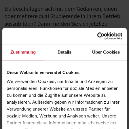
Sie beschäftigen sich mit dem Gedanken, einen
oder mehrere dual Studierende in Ihrem Betrieb
auszubilden? Dann melden Sie sich jetzt zu
unserer kostenfreien digitalen Infoveranstaltung
an!
Vom Studiensystem und den damit verbundenen Vorteilen für Sie
Zustimmung
Details
Über Cookies
über Ihre Aufgaben als Ausbildungsbetrieb bis hin zu den
Recruitingmaßnahmen und der Zusammenarbeit mit dem Career
Service der DHfPG erhalten Sie einen Überblick zu allen wichtigen
Themen für Ausbildungsbetriebe der DHfPG.
Diese Webseite verwendet Cookies
Die Teilnahme an der digitalen Infoveranstaltung ist über PC/Laptop
Wir verwenden Cookies, um Inhalte und Anzeigen zu
sowie über alle mobilen Endgeräte möglich und Fragen werden per
personalisieren, Funktionen für soziale Medien anbieten
Live-Chat-Funktion von den Referenten individuell beantwortet.
zu können und die Zugriffe auf unsere Website zu
analysieren. Außerdem geben wir Informationen zu Ihrer
Fakten
Verwendung unserer Website an unsere Partner für
soziale Medien, Werbung und Analysen weiter. Unsere
Partner führen diese Informationen möglicherweise mit
Ort