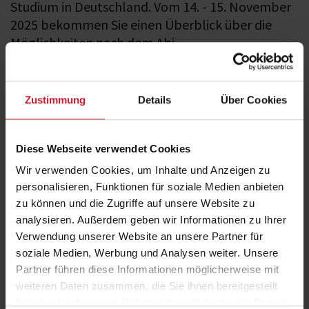
Studium in Deutschland. Vom 14. - 15. November
2025 bekommen Sie einen Überblick über die
Möglichkeiten nach dem Abi.
An den Messeständen können Sie nicht nur mit Studienberater/innen
und Personalchef/innen sprechen, sondern auch mit Azubis und
Studierenden. Sie erzählen aus ihrem Alltag im Job oder Studium und
Zustimmung
Details
Über Cookies
beantworten alle Fragen - eine bessere Möglichkeit, sich zu
informieren, gibt es einfach nicht.
An unserem Messestand der DHfPG informieren wir Sie ebenfalls
Diese Webseite verwendet Cookies
gerne über das Angebot der BSA-Akademie.
Wir verwenden Cookies, um Inhalte und Anzeigen zu
personalisieren, Funktionen für soziale Medien anbieten
Fakten
zu können und die Zugriffe auf unsere Website zu
analysieren. Außerdem geben wir Informationen zu Ihrer
Verwendung unserer Website an unsere Partner für
Ort
soziale Medien, Werbung und Analysen weiter. Unsere
Berlin
Partner führen diese Informationen möglicherweise mit
Datum
weiteren Daten zusammen, die Sie ihnen bereitgestellt
13.11.2026, 09:00 Uhr - 14.11.2026, 16:00 Uhr
haben oder die sie im Rahmen Ihrer Nutzung der Dienste