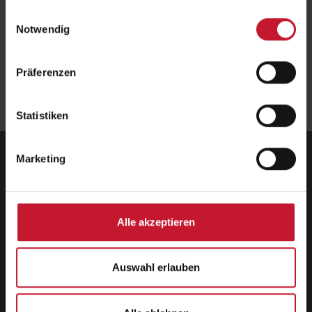
Anmeldung
gesammelt haben.
Einwilligungsauswahl
Jetzt anmelden
Notwendig
Präferenzen
Zurück
Statistiken
Marketing
Deutsche Hochschule für Prävention und
Gesundheitsmanagement GmbH
Zentrale
Hermann-Neuberger-Straße 3
Alle akzeptieren
66123 Saarbrücken
Telefon: +49 681 6855-150
Telefax: +49 681 6855-190
Auswahl erlauben
info@dhfpg.de