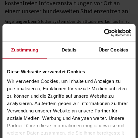
kostenfreien Infoveranstaltungen vor Ort an
einem unserer bundesweiten Studienzentren an!
Angefangen beim Studiensystem über den Studienverlauf bis hin zu
den Studieninhalten erhalten Sie einen Überblick zu allen wichtigen
Themen rund um das duale Bachelor-Studium an der DHfPG. Auch
Informationen zum nachfolgenden Master-Studium stellen wir Ihnen
gerne bereit.
Zustimmung
Details
Über Cookies
Für persönliche Fragen stehen die Experten der Hochschule gerne
während oder nach der Veranstaltung zur Verfügung.
Die Infoveranstaltung dauert in der Regel 60 Minuten.
Diese Webseite verwendet Cookies
Wir verwenden Cookies, um Inhalte und Anzeigen zu
personalisieren, Funktionen für soziale Medien anbieten
zu können und die Zugriffe auf unsere Website zu
Fakten
analysieren. Außerdem geben wir Informationen zu Ihrer
Verwendung unserer Website an unsere Partner für
soziale Medien, Werbung und Analysen weiter. Unsere
Ort
Partner führen diese Informationen möglicherweise mit
Berlin
weiteren Daten zusammen, die Sie ihnen bereitgestellt
Datum