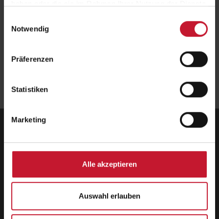
haben oder die sie im Rahmen Ihrer Nutzung der Dienste
21.11.2026, 11:00 Uhr
gesammelt haben.
Einwilligungsauswahl
Anmeldung
Notwendig
Jetzt anmelden
Präferenzen
Zurück
Statistiken
Marketing
Deutsche Hochschule für Prävention und
Gesundheitsmanagement GmbH
Zentrale
Alle akzeptieren
Hermann-Neuberger-Straße 3
66123 Saarbrücken
Telefon: +49 681 6855-150
Auswahl erlauben
Telefax: +49 681 6855-190
info@dhfpg.de