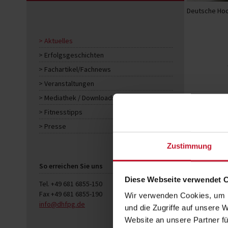
Deutsche Hoc
Aktuelles
Erfolgsgeschichten
Fachartikel/Fachnews
Veranstaltungen
Mediathek / Downloads
Fitnesstipps
Presse
Zustimmung
So erreichen Sie uns
Diese Webseite verwendet 
Tel. +49 681 6855-150
Fax +49 681 6855-190
Wir verwenden Cookies, um I
info@dhfpg.de
und die Zugriffe auf unsere 
Website an unsere Partner fü