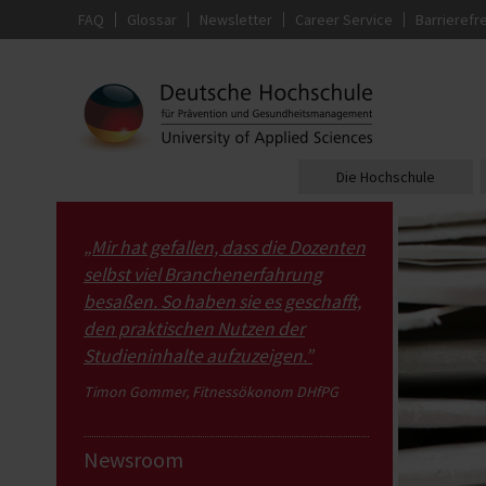
FAQ
Glossar
Newsletter
Career Service
Barrierefre
Die Hochschule
„Mir hat gefallen, dass die Dozenten
selbst viel Branchenerfahrung
besaßen. So haben sie es geschafft,
den praktischen Nutzen der
Studieninhalte aufzuzeigen.”
Timon Gommer, Fitnessökonom DHfPG
Newsroom