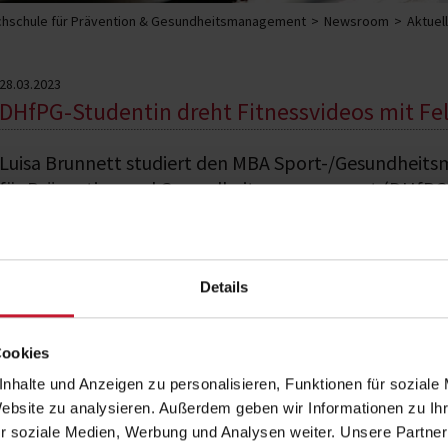
hschule für Prävention & Gesundheitsmanagement
Newsroom
Aktuel
28.03.2023
DHfPG-Studentin dreht Fitnessvideos mit Fe
Luisa Brunnett studiert den MBA Sport-/Gesundhei
für Prävention und Gesundheitsmanagement (DHfPG). 
Privaten Krankenversicherung durfte sie nicht nur Fit
mit dem ehemaligen Skirennläufer Felix Neureuther v
Im Rahmen ihres Praktikums hatte Luis
Details
Trainingskonzept für die Reihe "Allian
Skifahrer Felix Neureuther als Hauptfi
die Versicherte zu Hause durchführen
Cookies
"Wir entschieden uns, eine zweite Pers
integrieren, da es schwierig war, Feli
nhalte und Anzeigen zu personalisieren, Funktionen für soziale
zu filmen. Da ich bereits als Praktikant
Website zu analysieren. Außerdem geben wir Informationen zu I
Sitzen' zusammengearbeitet hatte, bot
r soziale Medien, Werbung und Analysen weiter. Unsere Partner
Zusammenarbeit war ein weiterer Grund dafür, dass ich für diese Aufgabe 