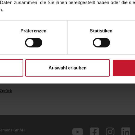
 Daten zusammen, die Sie ihnen bereitgestellt haben oder die s
Weltklasse-Skifahrer wie Felix Neureuther zusammenzuarbeiten. Wir hatten
n.
gemacht, an diesem Projekt teilzunehmen."
Die 23-Jährige konnte aus ihrem Praktikum wertvolle Erfahrungen im Bere
Möglichkeit, an der Ausarbeitung von Vermarktungsstrategien für verschie
Präferenzen
Statistiken
haben mich in meiner Karriereentwicklung vorangebracht und haben mir geze
aufzustellen und verschiedene Fähigkeiten zu erwerben."
Zu den Projekten mit Felix Neureuther:
Haltungstipp mit Felix Neureuther: Aufrecht sitzen
Allianz gegen Schmerz
Auswahl erlauben
Mehr zu Luisa Brunnetts Erfolgsgeschichte
Zurück
agement GmbH