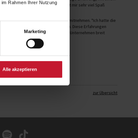
ie im Rahmen Ihrer Nutzung
 eine tolle Zusammenarbeit und es hat mir sehr viel Spaß
ich Projektmanagement und Marketing mitnehmen. "Ich hatte die
dene Produkte der Allianz mitzuwirken. Diese Erfahrungen
Marketing
igt, wie wichtig es ist, sich in einem Unternehmen breit
Alle akzeptieren
zur Übersicht