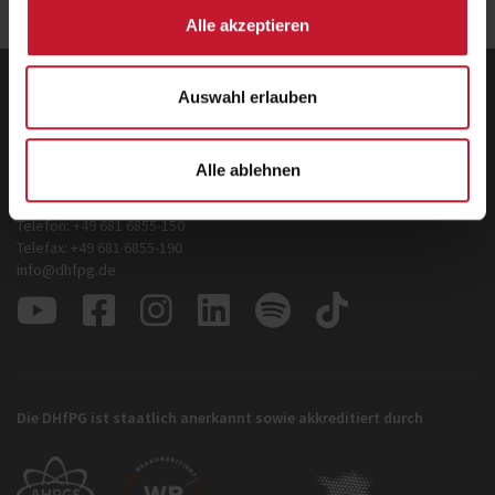
Alle akzeptieren
Auswahl erlauben
Deutsche Hochschule für Prävention und
Gesundheitsmanagement GmbH
Zentrale
Alle ablehnen
Hermann-Neuberger-Straße 3
66123 Saarbrücken
Telefon: +49 681 6855-150
Telefax: +49 681 6855-190
info@dhfpg.de
Die DHfPG ist staatlich anerkannt sowie akkreditiert durch