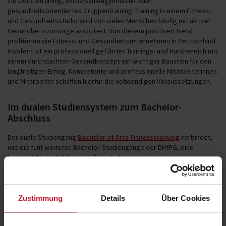
Ob Gerätetraining, Wirbelsäulengymnastik oder
gesundheitsorientiertes Gruppentraining: Training in einem Fitness-
und Gesundheitsstudio wird von vielen Menschen häufig mit aktiver
Gesundheitsvorsorge assoziiert. Von diesem positiven Trend
profitieren die Fitness- und Gesundheitsunternehmen in Deutschland.
Insofern ist ein professionell geführter Trainings- und Kursbereich mit
einem durchdachten Gesamtkonzept ein wichtiger Baustein für den
langfristigen Erfolg. Kompetente und professionelle Mitarbeiterinnen
und Mitarbeiter schaffen hierfür die notwendigen Voraussetzungen.
Im dualen Studiensystem zum Bachelor-
Abschluss
Der duale Studiengang
Bachelor of Arts Fitnesstraining
verbindet,
wie die fünf weiteren Bachelor-Studiengänge der DHfPG, eine
betriebliche Ausbildung, ein Fernstudium und kompakte
Präsenzphasen vor Ort an
Studienzentren
in Deutschland
(bundesweit), Österreich oder der Schweiz – oder digital. Durch
diese Kombination können die Studierenden an langfristigen Projekte
mitarbeiten und damit wertvolle Berufserfahrung sammeln.
Zustimmung
Details
Über Cookies
Inhalte – Das lernen Studierende