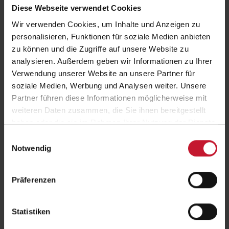
Diese Webseite verwendet Cookies
Im Bereich der
Trainingssteuerung
erschließen Studierende sich
Wir verwenden Cookies, um Inhalte und Anzeigen zu
umfassendes Wissen über sportmotorische Testverfahren zur
personalisieren, Funktionen für soziale Medien anbieten
Leistungsdiagnostik, Trainingsmethoden zur gezielten Verbesserung
der motorischen Leistungsfähigkeit, Ansätze zur langfristigen
zu können und die Zugriffe auf unsere Website zu
Periodisierung des Trainings sowie über eine situationsgerechte
analysieren. Außerdem geben wir Informationen zu Ihrer
Auswahl von Trainingsübungen bzw. Bewegungsformen. Im Bereich
Verwendung unserer Website an unsere Partner für
des
Gruppentrainings
erwerben sie Unterrichtskompetenz sowie
soziale Medien, Werbung und Analysen weiter. Unsere
Fachwissen im kraft-, ausdauer- und gesundheitsorientierten
Partner führen diese Informationen möglicherweise mit
Gruppentraining, sodass sie in der Lage sind, attraktive und
vielschichtige Gruppentrainingsangebote zielgruppenadäquat zu
weiteren Daten zusammen, die Sie ihnen bereitgestellt
planen, umzusetzen und fachlich zu beurteilen.
haben oder die sie im Rahmen Ihrer Nutzung der Dienste
Der trainingswissenschaftlich orientierte Studienschwerpunkt wird
gesammelt haben.
Einwilligungsauswahl
ergänzt durch
sportmedizinische, ernährungswissenschaftliche,
Notwendig
psychologische sowie betriebswirtschaftliche Inhalte
, um den
Studierenden ein interdisziplinäres und vernetztes Wissen sowie
wichtige Fertigkeiten für die berufliche Praxis zu vermitteln und eine
Präferenzen
direkte Einsetzbarkeit im Unternehmen sicherzustellen.
Was können die Absolventinnen und
Statistiken
Absolventen?