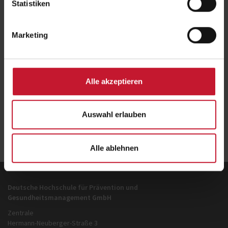
Statistiken
Marketing
Mehr Infos zum Studiengang:
Master of Arts Prävention und Gesundheitsmanagement
Alle akzeptieren
Auswahl erlauben
Zurück
zur Übersicht
Alle ablehnen
Deutsche Hochschule für Prävention und
Gesundheitsmanagement GmbH
Zentrale
Hermann-Neuberger-Straße 3