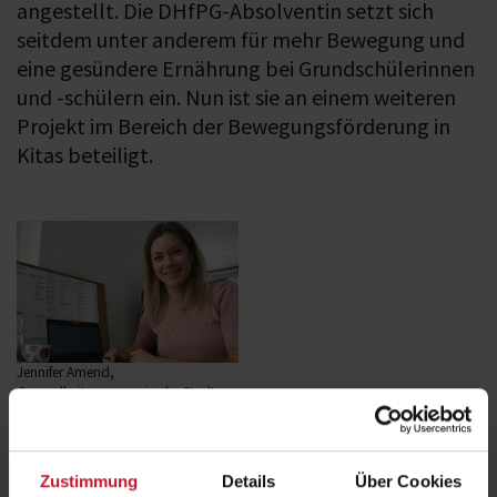
angestellt. Die DHfPG-Absolventin setzt sich
seitdem unter anderem für mehr Bewegung und
eine gesündere Ernährung bei Grundschülerinnen
und -schülern ein. Nun ist sie an einem weiteren
Projekt im Bereich der Bewegungsförderung in
Kitas beteiligt.
Jennifer Amend,
Gesundheitsmanagerin der Stadt
Mosbach. Foto: gkm
Der
Bewegungspass
hat das Ziel, Kinder in ihrer motorischen
Entwicklung spielerisch zu unterstützen. Den Auftakt dazu gab es
Zustimmung
Details
Über Cookies
bereits im November 2021. Auch Jennifer Amend ist als