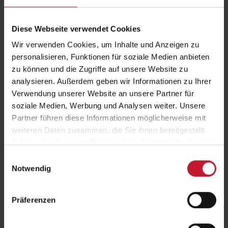
"Multiplikatorin" für das neue Bewegungskonzept ausgebildet und
sorgt damit für mehr Bewegung in den Grundschulen Mosbachs.
Diese Webseite verwendet Cookies
Mit dem Bewegungspass können pädagogische Fachkräfte
Bewegung gezielt und ohne Zusatzaufwand in den Kita-Alltag
Wir verwenden Cookies, um Inhalte und Anzeigen zu
integrieren. Darin sind neun Tiere mit jeweils passenden Übungen
personalisieren, Funktionen für soziale Medien anbieten
abgebildet, die das Erlernen unterschiedlicher motorischer
zu können und die Zugriffe auf unsere Website zu
Fertigkeiten erleichtern sollen – z. B. ein Eichhörnchen, das balanciert
analysieren. Außerdem geben wir Informationen zu Ihrer
und ein Känguru mit der motorischen Fertigkeit „hüpfen“.
Verwendung unserer Website an unsere Partner für
soziale Medien, Werbung und Analysen weiter. Unsere
Partner führen diese Informationen möglicherweise mit
Erfolgsgeschichte: Gesundheitsmanagerin der
weiteren Daten zusammen, die Sie ihnen bereitgestellt
Stadt Mosbach
haben oder die sie im Rahmen Ihrer Nutzung der Dienste
gesammelt haben.
Einwilligungsauswahl
Notwendig
Präferenzen