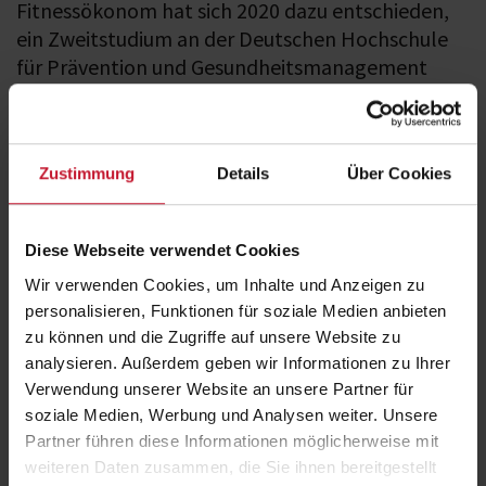
Fitnessökonom hat sich 2020 dazu entschieden,
ein Zweitstudium an der Deutschen Hochschule
für Prävention und Gesundheitsmanagement
(DHfPG) zu absolvieren. Wie es dazu kam und
welche Vorteile er daraus für den Studioalltag
zieht, hat er uns im Podcast verraten.
Zustimmung
Details
Über Cookies
Diese Webseite verwendet Cookies
Wir verwenden Cookies, um Inhalte und Anzeigen zu
personalisieren, Funktionen für soziale Medien anbieten
zu können und die Zugriffe auf unsere Website zu
analysieren. Außerdem geben wir Informationen zu Ihrer
Um externe Inhalte anzuzeigen, aktivieren Sie bitte Cookies der
Verwendung unserer Website an unsere Partner für
Kategorie "Marketing". Weitere Informationen finden Sie in unserer
soziale Medien, Werbung und Analysen weiter. Unsere
Datenschutzerklärung
.
Partner führen diese Informationen möglicherweise mit
weiteren Daten zusammen, die Sie ihnen bereitgestellt