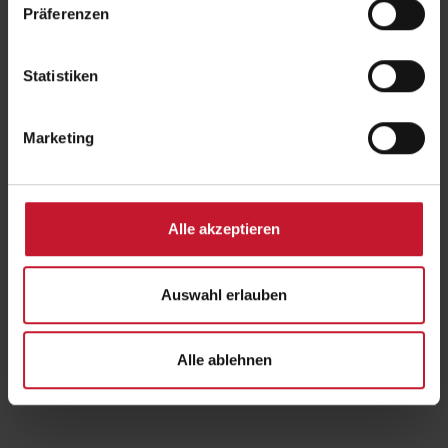
Präferenzen
Mit der DHfPG zum Ernährungsspezialisten
Statistiken
Genau hier können die Absolventinnen und Absolventen des
Studienganges
Bachelor of Arts Ernährungsberatung
der DHfPG
anknüpfen. Da dieser Studiengang die Absolventen zu
Marketing
Ernährungsspezialisten qualifiziert, die ein gesundes und
zielorientiertes Ernährungsverhalten wissenschaftlich fundiert
vermitteln können.
Alle akzeptieren
Literatur:
Biesalski, H. K., Grimm, P. & Nowitzki-Grimm, S. (2020). Taschenatlas
Auswahl erlauben
Ernährung (8., vollständig überarbeitete Auflage). Stuttgart: Thieme
Alle ablehnen
Zurück
zur Übersicht