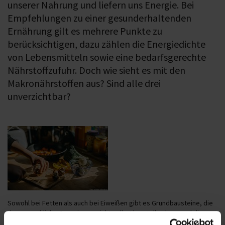
unserer Nahrung und liefern uns Energie. Bei
Empfehlungen zu einer gesunderhaltenden
Ernährung gilt es mehrere Punkte zu
berücksichtigen, dazu zählen die Energiedichte
von Lebensmitteln sowie eine bedarfsgerechte
Nährstoffzufuhr. Doch wie sieht es mit den
Makronährstoffen aus? Sind alle drei
unverzichtbar?
Sowohl bei Fetten als auch bei Eiweißen gibt es Grundbausteine, die
der menschliche Organismus nicht selbst herstellen kann und die
daher als „essenziell“ bezeichnet werden. Bei den
Fetten
sind das