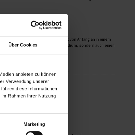
rtvolle Berufserfahrung
. Du arbeitest von Anfang an in einem
Über Cookies
u nicht nur ein
abgeschlossenes Studium
, sondern auch einen
ach dem (Fach-)Abi starten:
 Medien anbieten zu können
hrer Verwendung unserer
 führen diese Informationen
ie im Rahmen Ihrer Nutzung
Marketing