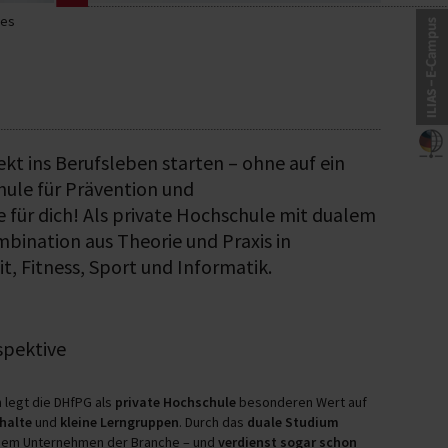
les
rekt ins Berufsleben starten – ohne auf ein
hule für Prävention und
ür dich! Als private Hochschule mit dualem
bination aus Theorie und Praxis in
t, Fitness, Sport und Informatik.
spektive
n legt die DHfPG als
private Hochschule
besonderen Wert auf
halte
und
kleine Lerngruppen
. Durch das
duale Studium
einem Unternehmen der Branche – und
verdienst sogar schon