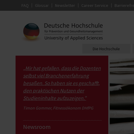
FAQ
Glossar
Newsletter
Career Service
Barrierefre
Die Hochschule
„Mir hat gefallen, dass die Dozenten
selbst viel Branchenerfahrung
besaßen. So haben sie es geschafft,
den praktischen Nutzen der
Studieninhalte aufzuzeigen.”
Timon Gommer, Fitnessökonom DHfPG
Newsroom