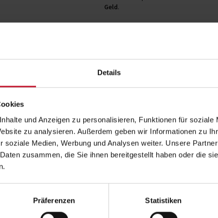
Geld
.
Dein Start ins Berufsleben – mit Studium
Während andere noch an der Uni im Hörsaal sitzen, sammelst du bereits
we
Details
Unternehmen und wendest das Gelernte direkt in der Praxis an. Damit hast d
beruflichen Vorsprung
gegenüber vielen anderen Absolventen.
Cookies
Mit diesen Bachelor-Studiengänge kannst du direkt n
nhalte und Anzeigen zu personalisieren, Funktionen für soziale
B. A. Fitnessökonomie
Website zu analysieren. Außerdem geben wir Informationen zu I
B. A. Gesundheitsmanagement
r soziale Medien, Werbung und Analysen weiter. Unsere Partner
B. A. Sportökonomie
 Daten zusammen, die Sie ihnen bereitgestellt haben oder die s
B. A. Sport- und Bewegungstherapie
n.
B. A. Fitnesstraining
B. A. Ernährungsberatung
B. Sc. Sport-/Gesundheitsinformatik
Präferenzen
Statistiken