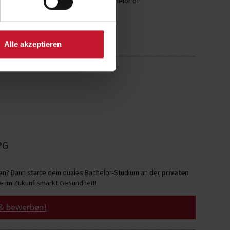
schen Grad
Bachelor of Arts
bzw. Bachelor of
Alle akzeptieren
PG
en
? Dann starte dein duales Bachelor-Studium an der
privaten
re im Zukunftsmarkt Gesundheit!
 & bewerben!