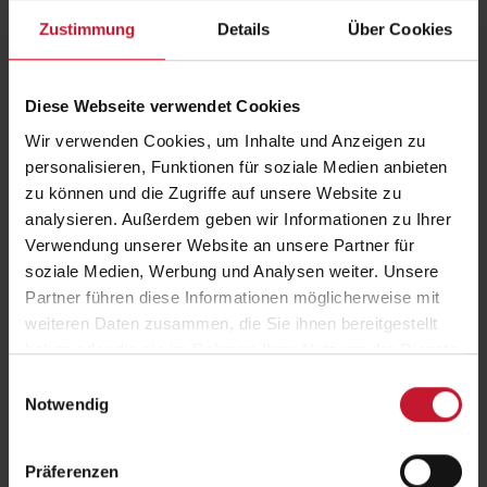
SBFG
Gute Nachrichten für alle, die im Saarland wohnen oder arbeiten: Die
Zustimmung
Details
Über Cookies
BSA-Akademie ist als anerkannter Bildungsträger im Sinne des
saarländischen…
Weiterlesen
Diese Webseite verwendet Cookies
Wir verwenden Cookies, um Inhalte und Anzeigen zu
personalisieren, Funktionen für soziale Medien anbieten
zu können und die Zugriffe auf unsere Website zu
analysieren. Außerdem geben wir Informationen zu Ihrer
Verwendung unserer Website an unsere Partner für
soziale Medien, Werbung und Analysen weiter. Unsere
DVGS und DHfPG vertiefen ihre erfolgreiche Partnerschaft
Partner führen diese Informationen möglicherweise mit
Exklusive und bundesweit flächendeckende Übertragung des
weiteren Daten zusammen, die Sie ihnen bereitgestellt
Lehrgangswesens
haben oder die sie im Rahmen Ihrer Nutzung der Dienste
Weiterlesen
gesammelt haben.
Einwilligungsauswahl
Notwendig
Präferenzen