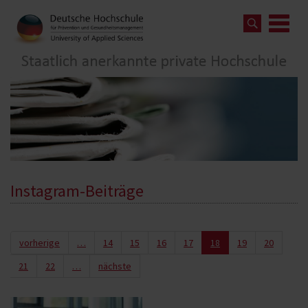
Instagram-Beiträge
vorherige
…
14
15
16
17
18
19
20
21
22
…
nächste