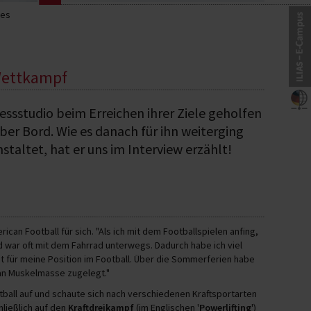
les
-Wettkampf
nessstudio beim Erreichen ihrer Ziele geholfen
über Bord. Wie es danach für ihn weiterging
taltet, hat er uns im Interview erzählt!
ican Football für sich. "Als ich mit dem Footballspielen anfing,
nd war oft mit dem Fahrrad unterwegs. Dadurch habe ich viel
t für meine Position im Football. Über die Sommerferien habe
g an Muskelmasse zugelegt."
tball auf und schaute sich nach verschiedenen Kraftsportarten
ließlich auf den
Kraftdreikampf
(im Englischen '
Powerlifting
')