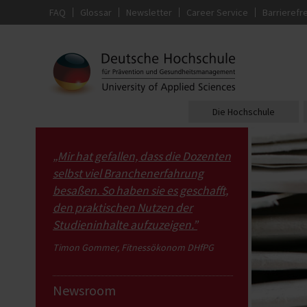
FAQ
Glossar
Newsletter
Career Service
Barrierefre
Die Hochschule
„Mir hat gefallen, dass die Dozenten
selbst viel Branchenerfahrung
besaßen. So haben sie es geschafft,
den praktischen Nutzen der
Studieninhalte aufzuzeigen.”
Timon Gommer, Fitnessökonom DHfPG
Newsroom