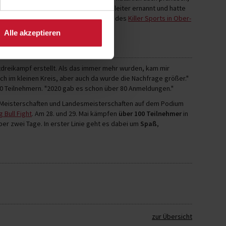
wurde ich zum stellvertretenden Studioleiter ernannt und hatte
d ist nun seit März 2021 Studioleiter des
Killer Sports in Ober-
Alle akzeptieren
aftdreikampf erstellt. Als das immer mehr wurden, kam mir
ch im kleinen Kreis, aber auch da wurde die Nachfrage größer."
0 Teilnehmern. "2020 gab es schon über 80 Anmeldungen."
en Meisterschaften und Landesmeisterschaften auf dem Podium
g Bull Fight
. Am 28. und 29. Mai kämpfen
über 100 Teilnehmer
in
er zwei Tage. In erster Linie geht es dabei um
Spaß
,
zur Übersicht