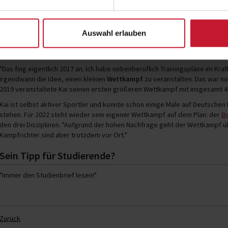
weil ich mir die Zeit so einteilen konnte, wie es gerade gepasst hat. 2017 
dementsprechend mehr zu tun." Nach und nach übernahm er alle Aufgaben un
Ramstadt
.
Auswahl erlauben
2019 erster Big Bull Fight
"Das fing eigentlich 2017 an. Ich habe nebenberuflich Trainingspläne im Kr
irgendwann die Idee, einen kleinen
Wettkampf
zu veranstalten. Das war no
2019 veranstaltete Kai seinen ersten größeren Wettkampf mit insgesamt 4
Kai ist selbst aktiver Sportler und konnte schon einige Male auf Deutsch
stehen. Für 2022 steht wieder sein eigener Wettkampf auf dem Plan: der
Bi
den drei Disziplinen. "Aufgrund der hohen Nachfrage geht der Wettkampf üb
Kampfrichter sind aber trotzdem vor Ort."
Sein Tipp für Studierende?
"Immer den Studienbrief lesen!"
Zurück