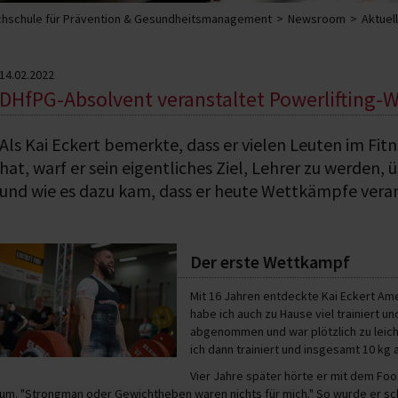
hschule für Prävention & Gesundheitsmanagement
Newsroom
Aktuel
14.02.2022
DHfPG-Absolvent veranstaltet Powerlifting
Als Kai Eckert bemerkte, dass er vielen Leuten im Fit
hat, warf er sein eigentliches Ziel, Lehrer zu werden, 
und wie es dazu kam, dass er heute Wettkämpfe verans
Der erste Wettkampf
Mit 16 Jahren entdeckte Kai Eckert Amer
habe ich auch zu Hause viel trainiert u
abgenommen und war plötzlich zu leich
ich dann trainiert und insgesamt 10 k
Vier Jahre später hörte er mit dem Foo
um. "Strongman oder Gewichtheben waren nichts für mich." So wurde er sch