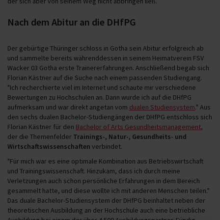
der sich aber von seinem Weg nicht abbringen ließ.
Nach dem Abitur an die DHfPG
Der gebürtige Thüringer schloss in Gotha sein Abitur erfolgreich ab
und sammelte bereits währenddessen in seinem Heimatverein FSV
Wacker 03 Gotha erste Trainererfahrungen. Anschließend begab sich
Florian Kästner auf die Suche nach einem passenden Studiengang.
"Ich recherchierte viel im Internet und schaute mir verschiedene
Bewertungen zu Hochschulen an. Dann wurde ich auf die DHfPG
aufmerksam und war direkt angetan vom
dualen Studiensystem
." Aus
den sechs dualen Bachelor-Studiengängen der DHfPG entschloss sich
Florian Kästner für den
Bachelor of Arts Gesundheitsmanagement
,
der die Themenfelder
Trainings-, Natur-, Gesundheits- und
Wirtschaftswissenschaften
verbindet.
"Für mich war es eine optimale Kombination aus Betriebswirtschaft
und Trainingswissenschaft. Hinzukam, dass ich durch meine
Verletzungen auch schon persönliche Erfahrungen in dem Bereich
gesammelt hatte, und diese wollte ich mit anderen Menschen teilen."
Das duale Bachelor-Studiensystem der DHfPG beinhaltet neben der
theoretischen Ausbildung an der Hochschule auch eine betriebliche
Ausbildung bei einem der über 4.500 Ausbildungspartner. Fündig