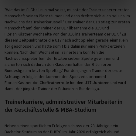
"Wie das im Fußball nun mal so ist, musste der Trainer unserer ersten
Mannschaft seinen Platz räumen und dann drehte sich auch bei uns im
Nachwuchs das Trainerkarussell." Der Trainer der U19 stieg zur ersten
Mannschaft auf, der Trainer der U17 übernahm die U19 und
Florian Kästner wechselte von der U16 ins Trainerteam der U17. "Zu
diesem Zeitpunkt hatte die U17 nach acht Spielen gerade einmal ein
Tor geschossen und hatte somit bis dahin nur einen Punkt erzielen
können. Nach dem Wechsel im Trainerteam konnten die
Nachwuchsspieler fünf der letzten sieben Spiele gewinnen und
sicherten sich dadurch den Klassenerhalt in der B-Junioren
Bundesliga am letzten Spieltag." Für den jungen Trainer der erste
Achtungserfolg. In der kommenden Spielzeit übernimmt
Florian Kästner die
Cheftrainerrolle bei den U17-Junioren
und wird
damit der jüngste Trainer der B-Junioren-Bundesliga.
Trainerkarriere, administrativer Mitarbeiter in
der Geschäftsstelle & MBA-Studium
Neben seinen sportlichen Erfolgen schloss der 23-Jährige sein
Bachelor-Studium an der DHfPG im Jahr 2020 erfolgreich ab und