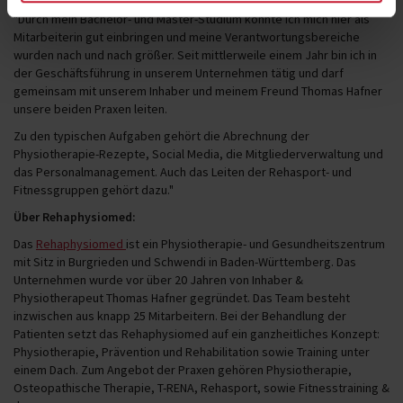
"Durch mein Bachelor- und Master-Studium konnte ich mich hier als
Mitarbeiterin gut einbringen und meine Verantwortungsbereiche
wurden nach und nach größer. Seit mittlerweile einem Jahr bin ich in
der Geschäftsführung in unserem Unternehmen tätig und darf
gemeinsam mit unserem Inhaber und meinem Freund Thomas Hafner
unsere beiden Praxen leiten.
Zu den typischen Aufgaben gehört die Abrechnung der
Physiotherapie-Rezepte, Social Media, die Mitgliederverwaltung und
das Personalmanagement. Auch das Leiten der Rehasport- und
Fitnessgruppen gehört dazu."
Über Rehaphysiomed:
Das
Rehaphysiomed
ist ein Physiotherapie- und Gesundheitszentrum
mit Sitz in Burgrieden und Schwendi in Baden-Württemberg. Das
Unternehmen wurde vor über 20 Jahren von Inhaber &
Physiotherapeut Thomas Hafner gegründet. Das Team besteht
inzwischen aus knapp 25 Mitarbeitern. Bei der Behandlung der
Patienten setzt das Rehaphysiomed auf ein ganzheitliches Konzept:
Physiotherapie, Prävention und Rehabilitation sowie Training unter
einem Dach. Zum Angebot der Praxen gehören Physiotherapie,
Osteopathische Therapie, T-RENA, Rehasport, sowie Fitnesstraining &