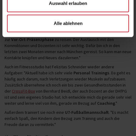
Auswahl erlauben
mich auch weiterentwickeln, was das Fitnesstraining mit Sportlern
betrifft. Hier haben wir z. B. gerade den Fall einer Schulterverletzung
an der Hochschule besprochen."
Alle ablehnen
Dafür reist sie auch gerne nach München an. "Den Master habe ich
bisher zwar größtenteils digital absolviert, aber es lohnt sich immer
zur
Vor-Ort-Präsenzphase
zu reisen. Der Austausch mit den
Kommilitonen und Dozenten ist sehr wichtig. Dafür bin ich in den
letzten zwei Monaten immer nach München gereist. So kann man neue
Kontakte knüpfen und Neues dazulernen."
Auch im Fitnessstudio hat Felizitas Schneider wieder andere
Aufgaben: "Aktuell habe ich sehr viele
Personal Trainings
. Da geht es
häufig auch darum, nach Verletzungen wieder Muskeln aufzubauen.
Zusätzlich übernehme ich noch ein bis zwei Gesundheitsstunden in
der
CrossFit-Box
von Bernhard Beidl, der auch Dozent an der DHfPG
ist und sein eigenes Studio hat. Ich entwickle mich da gerade sehr viel
weiter und lerne viel von ihm, gerade im Bezug auf
Coaching
."
Außerdem trainiert sie noch eine
U7-Fußballmannschaft
. "Es macht
einfach Spaß, den Kindern den Bezug zum Training und auch die
Freude daran zu vermitteln."